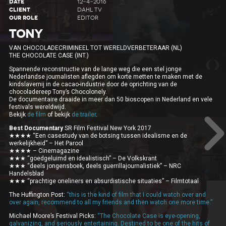
DATE
12-4-2016
CLIENT
DAHL TV
OUR ROLE
EDITOR
TONY
VAN CHOCOLADECRIMINEEL TOT WERELDVERBETERAAR (NL)
THE CHOCOLATE CASE (INT.)
Spannende reconstructie van de lange weg die een stel jonge
Nederlandse journalisten aflegden om korte metten te maken met de
kindslavernij in de cacao-industrie door de oprichting van de
chocoladereep Tony’s Chocolonely.
De documentaire draaide in meer dan 50 bioscopen in Nederland en vele
festivals wereldwijd.
Bekijk
de film
of bekijk
de trailer
.
Best Documentary
SR Film Festival New York 2017
★★★★ “Een casestudy van de botsing tussen idealisme en de
werkelijkheid” – Het Parool
★★★★ – Cinemagazine
★★★ “goedgeluimd en idealistisch” – De Volkskrant
★★★ “deels jongensboek, deels guerrillajournalistiek” – NRC
Handelsblad
★★★ “prachtige oneliners en absurdistische situaties” – Filmtotaal
The Huffington Post:
“this is the kind of film that I could watch over and
over again, recommend to all my friends and then watch one more time.”
Michael Moore’s Festival Picks:
“The Chocolate Case is eye-opening,
galvanizing, and seriously entertaining. Destined to be one of the hits of