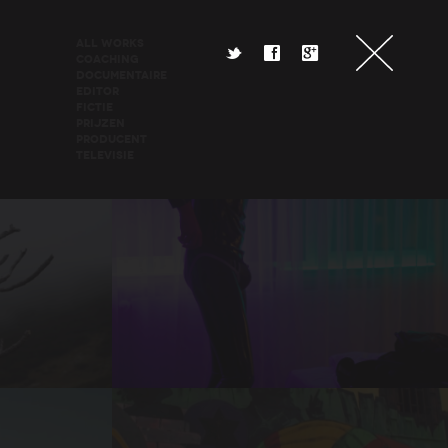
All Works
t
f
g
Coaching
Documentaire
Editor
Fictie
Prijzen
Producent
Televisie