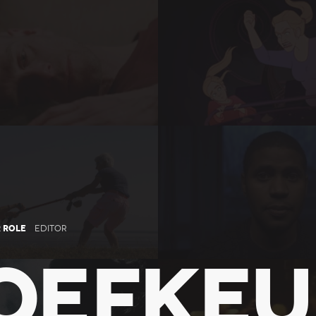
 ROLE
EDITOR
ROEFKE