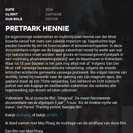
DATE
2026
CLIENT
CAPTAINS
OUR ROLE
EDITOR
PRETPARK HENNIE
De eigenzinnige ondernemer en multimiljonair Hennie van der Most
bouwde vanuit het niets een zakelijk imperium op. Opgekochte lege
panden toverde hij om tot horecazaken of amusementsparken. In deze
documentaire volgen we de koppige zakenman terwijl hij werkt aan wat
zijn laatste klus moet worden: een groots en toonaangevend pretpark in
een voormalig afvalverwerkingsbedrijf aan de Maashaven in Rotterdam.
Maar na 15 jaar bouwen is het park nog altijd niet af. Volgens Van Der
Most zelf vanwege bureaucratische rompslomp, volgens de steeds
kritischer wordende gemeente vanwege prutswerk. We volgen Hennie van
dichtbij, terwijl hij toewerkt naar de opening van zijn magnum opus, die
gepland staat op zijn 75ste verjaardag. Een liefdevol en licht komisch
portret van een koppige en vastberaden zakenman die ondanks alle
tegenwerking zijn droom wil laten uitkomen.
Volkskrant:
‘Nu al iconische film’
, Telegraaf:
‘De meest fascinerende
documentaire van de afgelopen 5 jaar”
, Trouw:
‘Als de Griekse mythe van
Icarus’
, Het Parool:
‘Prachtig portret, heerlijke film’
.
Bekijk
de trailer
, of bekijk
de film
.
Ik deed samen met Max Ploeg de montage van de eindfase van deze film.
Een film van Max Ploeg