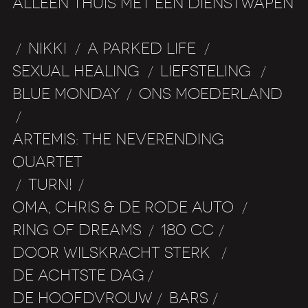
ALLEEN THUIS MET EEN
DIENSTWAPEN
NIKKI
A PARKED LIFE
/
/
/
SEXUAL HEALING
LIEFSTELING
/
/
BLUE MONDAY
ONS MOEDERLAND
/
/
ARTEMIS: THE NEVERENDING
QUARTET
TURN!
/
/
OMA, CHRIS & DE RODE AUTO
/
RING OF DREAMS
180 CC
/
/
DOOR WILSKRACHT STERK
/
DE ACHTSTE DAG
/
DE HOOFDVROUW
BARS
/
/